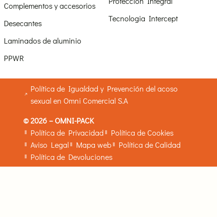
Protección Integral
Complementos y accesorios
Tecnologia Intercept
Desecantes
Laminados de aluminio
PPWR
Política de Igualdad y Prevención del acoso
sexual en Omni Comercial S.A
© 2026 – OMNI-PACK
Política de Privacidad
Política de Cookies
Aviso Legal
Mapa web
Política de Calidad
Política de Devoluciones