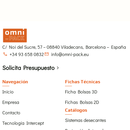
C/ Noi del Sucre, 57 – 08840 Viladecans, Barcelona – España
+34 93 658 0832
info@omni-pack.eu
17 Beneficios de cada tipo de bolsa
Solicita Presupuesto
Existen diversos tipos de bolsas diseñadas para
cumplir con diferentes necesidades y ofrecer
Navegación
Fichas Técnicas
ventajas específicas en función del material y el
Inicio
Ficha Bolsas 3D
uso.
En este artículo, exploraremos los beneficios de
Empresa
Fichas Bolsas 2D
cada tipo de bolsa, ayudándote a elegir la mejor
Catálogos
Contacto
opción según tus requerimientos y prioridades.
Sistemas desecantes
Tecnología Intercept