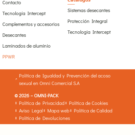
Contacto
Sistemas desecantes
Tecnología Intercept
Protección Integral
Complementos y accesorios
Tecnologia Intercept
Desecantes
Laminados de aluminio
PPWR
Política de Igualdad y Prevención del acoso
sexual en Omni Comercial S.A
© 2026 – OMNI-PACK
Política de Privacidad
Política de Cookies
Aviso Legal
Mapa web
Política de Calidad
Política de Devoluciones